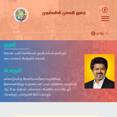
முதல்வரின் முகவரி துறை
தமிழ்
குறள்
கொடையளி செங்கோல் குடியோம்பல் நான்கும்
உடையானாம் வேந்தர்க் கொளி.
பொருள்
நல்வாழ்வுக்கு வேண்டியவற்றை வழங்கியும்,
நிலையுணர்ந்து கருணை காட்டியும், நடுநிலை தவறாமல்
ஆட்சி நடத்தியும், மக்களைப் பேணிக் காப்பதே ஓர்
அரசுக்குப் புகழொளி சேர்ப்பதாகும்.